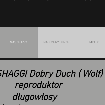
NASZE PSY
NA EMERYTURZE
MIOTY
HAGGI Dobry Duch ( Wolf)
reproduktor
długowłosy