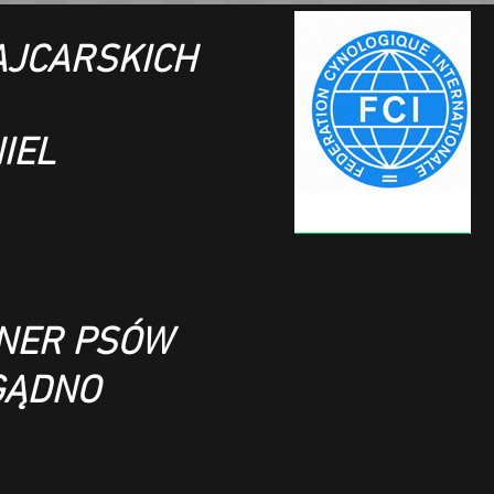
JCARSKICH
IEL
ENER PSÓW
GĄDNO