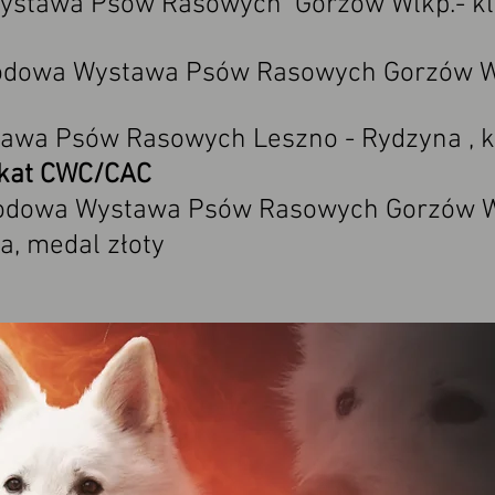
ystawa Psów Rasowych Gorzów Wlkp.- kla
odowa Wystawa Psów Rasowych Gorzów Wlk
wa Psów Rasowych Leszno - Rydzyna , kla
ikat CWC/CAC
odowa Wystawa Psów Rasowych Gorzów Wl
a, medal złoty