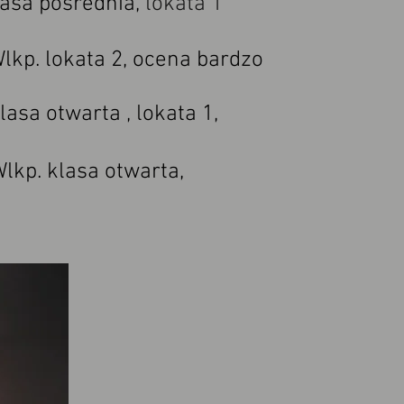
sa pośrednia,
lokata 1
p. lokata 2, ocena bardzo
sa otwarta , lokata 1,
kp. klasa otwarta,