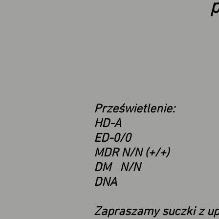
p
Prześwietlenie:
HD-A
ED-0/0
MDR N/N (+/+)
DM N/N
DNA
Zapraszamy suczki z u