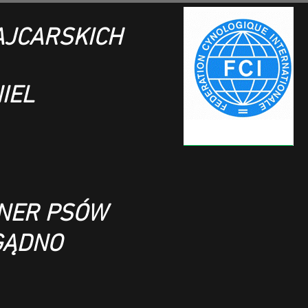
JCARSKICH
IEL
ENER PSÓW
GĄDNO