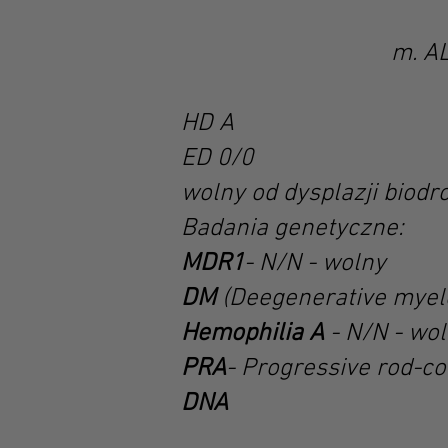
o. JIMMY z 
m. ALIENA WHITE
HD A
ED 0/0
wolny od dysplazji biodr
Badania genetyczne:
MDR1
- N/N - wolny
DM
(Deegenerative myelo
Hemophilia A
- N/N - wo
PRA
- Progressive rod-c
DNA