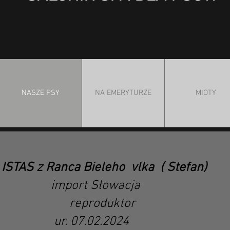
NASZE PSY
NA EMERYTURZE
MIOTY
STAS z Ranca Bieleho vlka ( Stefan)
Słowacja
duktor
02.2024