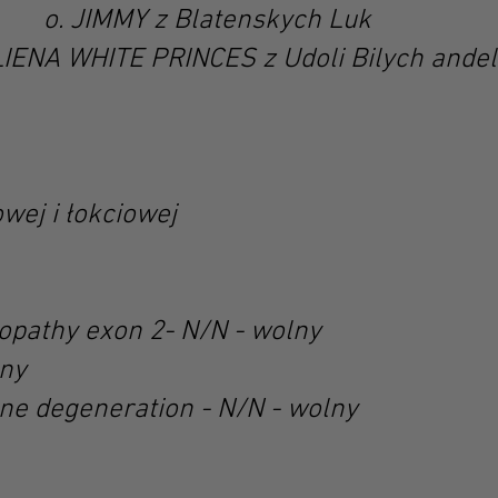
Blatenskych Luk
 PRINCES z Udoli Bilych an
owej i łokciowej
pathy exon 2- N/N - wolny
lny
one degeneration - N/N - wolny