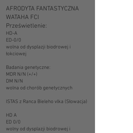
AFRODYTA FANTASTYCZNA
WATAHA FCI
Prześwietlenie:
HD-A
ED-0/0
wolna od dysplazji biodrowej i
łokciowej
Badania genetyczne:
MDR N/N (+/+)
DM N/N
wolna od chorób genetycznych
ISTAS z Ranca Bieleho vlka (Słowacja)
HD A
ED 0/0
wolny od dysplazji biodrowej i