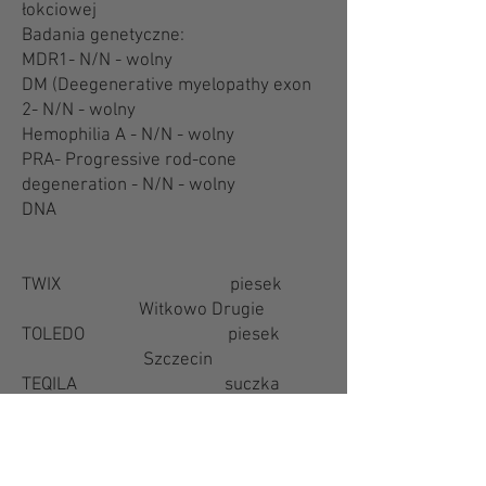
łokciowej
Badania genetyczne:
MDR1- N/N - wolny
DM (Deegenerative myelopathy exon
2- N/N - wolny
Hemophilia A - N/N - wolny
PRA- Progressive rod-cone
degeneration - N/N - wolny
DNA
TWIX piesek
Witkowo Drugie
TOLEDO piesek
Szczecin
TEQILA suczka
Słupsk
TOKYO suczka
Chabowo