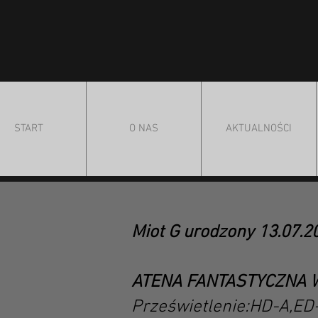
START
O NAS
AKTUALNOŚCI
Miot G urodzony 13.07.20
ATENA FANTASTYCZNA W
Prześwietlenie:HD-A,ED