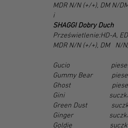
MDR N/N (+/+), DM N/D
i
SHAGGI Dobry Duch
Prześwietlenie:HD-A, ED
MDR N/N (+/+), DM N/N
Gucio piese
Gummy Bear p
Ghost piese
Gini suczka
Green Dust s
Ginger sucz
Goldie sucz