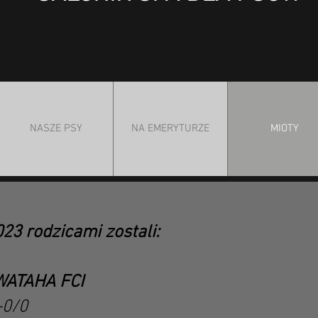
NASZE PSY
NA EMERYTURZE
MIOTY
23 rodzicami zostali:
ATAHA FCI
-0/0