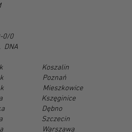
M
-0/0
, DNA
k Koszalin
iesek Poznań
k Mieszkowice
 Kszęginice
uczka Dębno
ka Szczecin
ka Warszawa