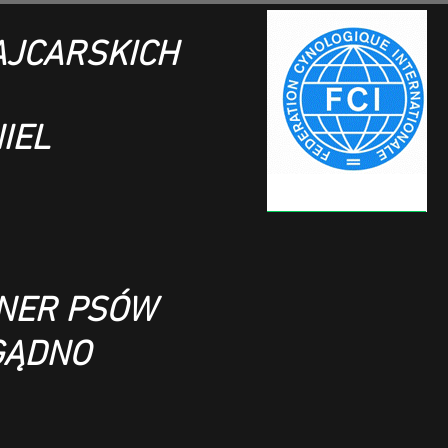
JCARSKICH
IEL
ENER PSÓW
GĄDNO