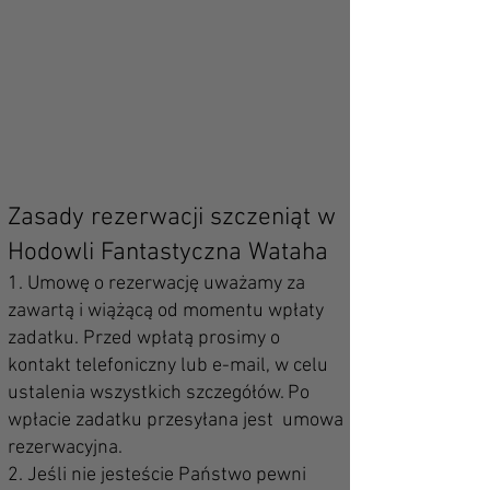
Zasady rezerwacji szczeniąt w
Hodowli Fantastyczna Wataha
1. Umowę o rezerwację uważamy za
zawartą i wiążącą od momentu wpłaty
zadatku. Przed wpłatą prosimy o
kontakt telefoniczny lub e-mail, w celu
ustalenia wszystkich szczegółów. Po
wpłacie zadatku przesyłana jest umowa
rezerwacyjna.
2. Jeśli nie jesteście Państwo pewni