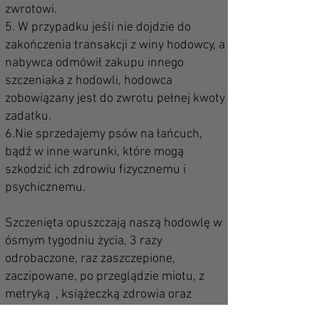
zwrotowi.
5. W przypadku jeśli nie dojdzie do
zakończenia transakcji z winy hodowcy, a
nabywca odmówił zakupu innego
szczeniaka z hodowli, hodowca
zobowiązany jest do zwrotu pełnej kwoty
zadatku.
6.Nie sprzedajemy psów na łańcuch,
bądź w inne warunki, które mogą
szkodzić ich zdrowiu fizycznemu i
psychicznemu.
Szczenięta opuszczają naszą hodowlę w
ósmym tygodniu życia, 3 razy
odrobaczone, raz zaszczepione,
zaczipowane, po przeglądzie
miotu, z
metryką
, książeczką zdrowia oraz
wyprawką.
A
A