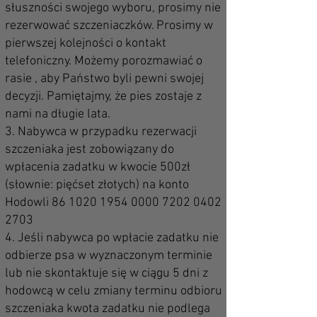
słuszności swojego wyboru, prosimy nie
rezerwować szczeniaczków. Prosimy w
pierwszej kolejności o kontakt
telefoniczny. Możemy porozmawiać o
rasie , aby Państwo byli pewni swojej
decyzji. Pamiętajmy, że pies zostaje z
nami na długie lata.
3. Nabywca w przypadku rezerwacji
szczeniaka jest zobowiązany do
wpłacenia zadatku w kwocie 500zł
(słownie: pięćset złotych) na konto
Hodowli
86 1020 1954 0000
7202 0402
2703
4. Jeśli nabywca po wpłacie zadatku nie
odbierze psa w wyznaczonym terminie
lub nie skontaktuje się w ciągu 5 dni z
hodowcą w celu zmiany terminu odbioru
szczeniaka kwota zadatku nie podlega